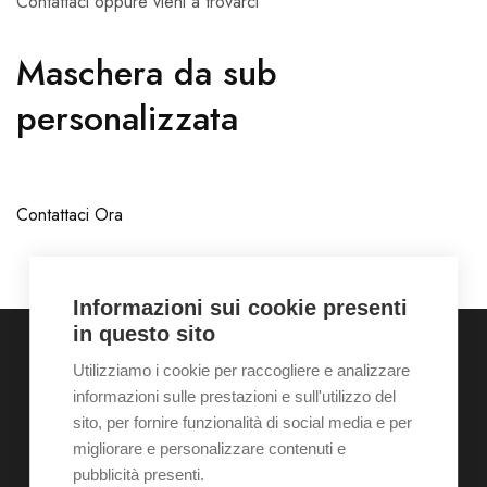
Contattaci oppure vieni a trovarci
Maschera da sub
personalizzata
Contattaci Ora
Informazioni sui cookie presenti
in questo sito
Utilizziamo i cookie per raccogliere e analizzare
informazioni sulle prestazioni e sull'utilizzo del
Home
Chi siamo
Galleria
Servizi
Contatti
sito, per fornire funzionalità di social media e per
News
Shop
Appuntamento
migliorare e personalizzare contenuti e
pubblicità presenti.