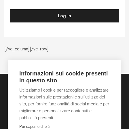
Log in
[/vc_column][/vc_row]
Informazioni sui cookie presenti
in questo sito
Utilizziamo i cookie per raccogliere e analizzare
informazioni sulle prestazioni e sull'utilizzo del
Home
Chi siamo
Galleria
Servizi
Contatti
sito, per fornire funzionalità di social media e per
News
Shop
Appuntamento
migliorare e personalizzare contenuti e
pubblicità presenti.
Per saperne di più