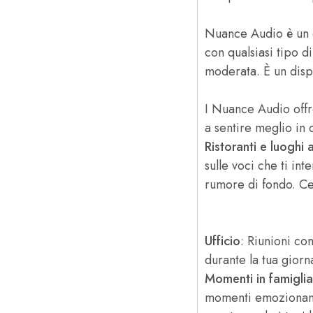
Nuance Audio è un d
con qualsiasi tipo d
moderata. È un dis
I Nuance Audio offr
a sentire meglio in
Ristoranti
e luoghi a
sulle voci che ti in
rumore di fondo. Ce
Ufficio
: Riunioni co
durante la tua giorna
Momenti in famiglia
momenti emozionanti