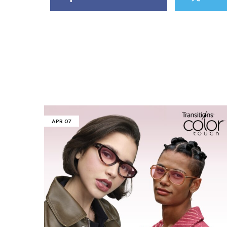
APR
07