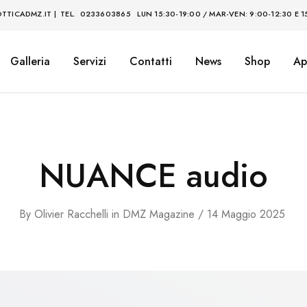
TTICADMZ.IT
|
TEL. 0233603865
LUN 15:30-19:00 / MAR-VEN: 9:00-12:30 E 1
Galleria
Servizi
Contatti
News
Shop
Ap
NUANCE audio
By
Olivier Racchelli
in
DMZ Magazine
14 Maggio 2025