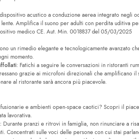
ispositivo acustico a conduzione aerea integrato negli oc
i lente. Amplifica il suono per adulti con perdita uditiva pe
positivo medico CE. Aut. Min. 0018837 del 05/03/2025
ono un rimedio elegante e tecnologicamente avanzato che 
 ogni momento.
ffollati
: Fatichi a seguire le conversazioni in ristoranti r
teressano grazie ai microfoni direzionali che amplificano il
nare al ristorante sarà ancora più piacevole.
nfusionarie e ambienti open-space caotici? Scopri il piace
ta lavorativa.
: Durante pranzi e ritrovi in famiglia, non rinunciare a ris
. Concentrati sulle voci delle persone con cui stai parlan