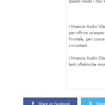
questo modo i tuoi 
I Nuance Audio Glas
per offrire un’esper
Frontale, per concen
circostanti.
I Nuance Audio Glas
lenti oftalmiche mo
Share on Facebook
Share