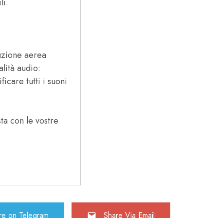
li.
duzione aerea
lità audio:
icare tutti i suoni
ta con le vostre
re on Telegram
Share Via Email