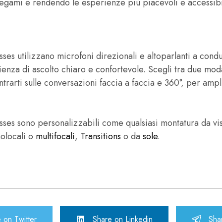
legami e rendendo le esperienze più piacevoli e accessibi
ses utilizzano microfoni direzionali e altoparlanti a con
ienza di ascolto chiaro e confortevole. Scegli tra due moda
trarti sulle conversazioni faccia a faccia e 360°, per amplif
ses sono personalizzabili come qualsiasi montatura da vis
nolocali o
multifocali
,
Transitions
o da
sole
.
 on Twitter
Share on Linkedin
Sha