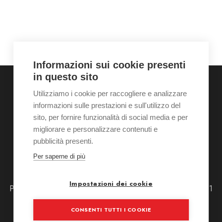
Informazioni sui cookie presenti
in questo sito
Utilizziamo i cookie per raccogliere e analizzare
informazioni sulle prestazioni e sull'utilizzo del
Home
Chi siamo
Galleria
Servizi
Contatti
sito, per fornire funzionalità di social media e per
News
Shop
Appuntamento
migliorare e personalizzare contenuti e
pubblicità presenti.
Per saperne di più
Tel: +39 0233603865
Via Piero della Francesca 51 20154 - Milano (MI)
Impostazioni dei cookie
Pausa estiva da Sabato 8 agosto alle 12:30 fino a Lunedi 31
agosto alle 15:30
CONSENTI TUTTI I COOKIE