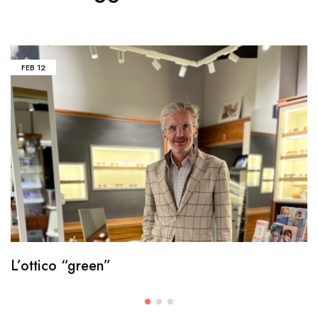
FEB
12
L’ottico “green”