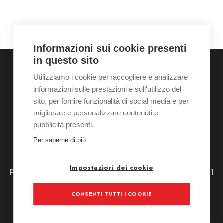
Informazioni sui cookie presenti
in questo sito
Utilizziamo i cookie per raccogliere e analizzare
informazioni sulle prestazioni e sull'utilizzo del
Home
Chi siamo
Galleria
Servizi
Contatti
sito, per fornire funzionalità di social media e per
News
Shop
Appuntamento
migliorare e personalizzare contenuti e
pubblicità presenti.
Per saperne di più
Tel: +39 0233603865
Via Piero della Francesca 51 20154 - Milano (MI)
Impostazioni dei cookie
Pausa estiva da Sabato 8 agosto alle 12:30 fino a Lunedi 31
agosto alle 15:30
CONSENTI TUTTI I COOKIE